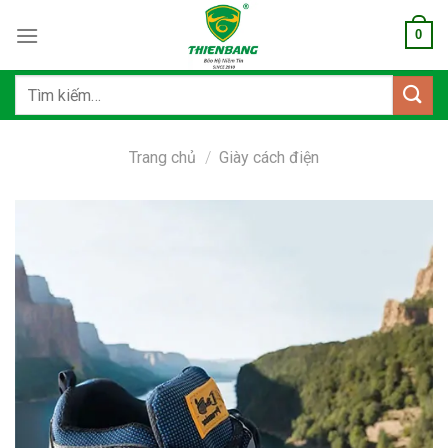
Bỏ
0
qua
nội
dung
Tìm
kiếm:
Trang chủ
/
Giày cách điện