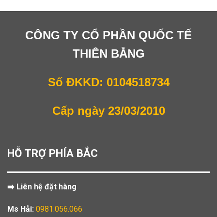
CÔNG TY CỔ PHẦN QUỐC TẾ
THIÊN BẰNG
Số ĐKKD: 0104518734
Cấp ngày 23/03/2010
HỖ TRỢ PHÍA BẮC
➡️ Liên hệ đặt hàng
Ms Hải:
0981.056.066