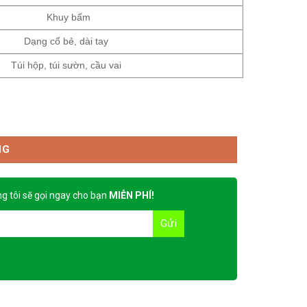
Khuy bấm
Dạng cổ bẻ, dài tay
Túi hộp, túi sườn, cầu vai
NG
g tôi sẽ gọi ngay cho bạn
MIỄN PHÍ!