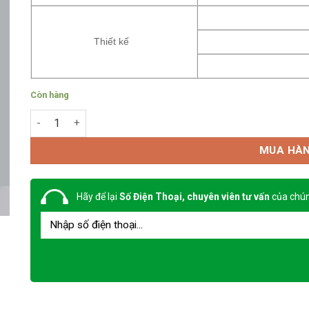
Thiết kế
Còn hàng
Quần áo bảo hộ theo mẫu 13 số lượng
MUA HÀ
Hãy để lại
Số Điện Thoại, chuyên viên tư vấn
của chún