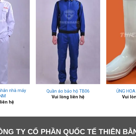
+
+
nhân nhà máy
Quần áo bảo hộ TB06
ỦNG HOA
NNM
Vui lòng liên hệ
Vui lò
liên hệ
ÔNG TY CỔ PHẦN QUỐC TẾ THIÊN BẰ