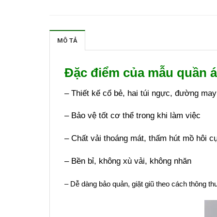
MÔ TẢ
Đặc điểm của mẫu quần á
– Thiết kế cổ bẻ, hai túi ngực, đường may t
– Bảo vệ tốt cơ thể trong khi làm việc
– Chất vải thoáng mát, thấm hút mồ hôi cự
– Bền bỉ, không xù vải, không nhăn
– Dễ dàng bảo quản, giặt giũ theo cách thông t