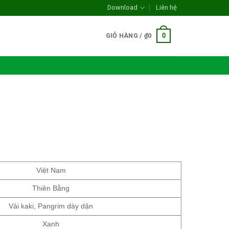
Download
Liên hệ
0
GIỎ HÀNG /
₫
0
Việt Nam
Thiên Bằng
Vải kaki, Pangrim dày dặn
Xanh