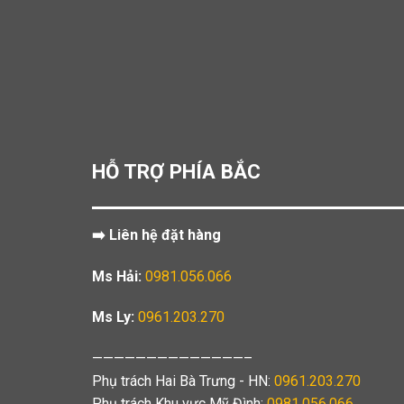
HỖ TRỢ PHÍA BẮC
➡️ Liên hệ đặt hàng
Ms Hải:
0981.056.066
Ms Ly:
0961.203.270
——————————————–
Phụ trách Hai Bà Trưng - HN:
0961.203.270
Phụ trách Khu vực Mỹ Đình:
0981.056.066