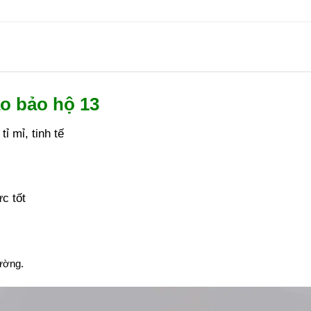
o bảo hộ 13
ỉ mỉ, tinh tế
c tốt
hường.