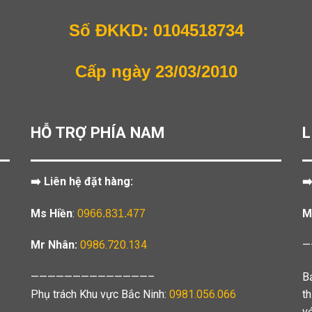
Số ĐKKD: 0104518734
Cấp ngày 23/03/2010
HỖ TRỢ PHÍA NAM
L
➡️ Liên hệ đặt hàng:
➡
Ms Hiền
:
M
0966.831.477
Mr Nhân:
0986.720.134
—
——————————————–
B
Phụ trách Khu vực Bắc Ninh:
0981.056.066
t
v