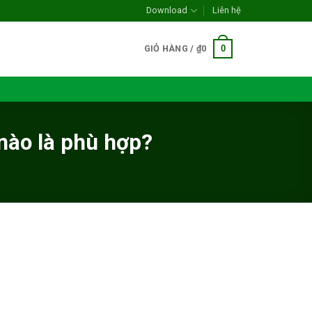
Download
Liên hệ
0
GIỎ HÀNG /
₫
0
nào là phù hợp?