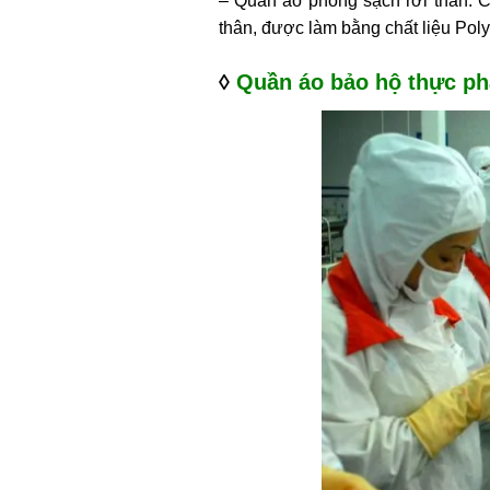
– Quần áo phòng sạch rời thân: C
thân, được làm bằng chất liệu Poly
◊
Quần áo bảo hộ thực ph