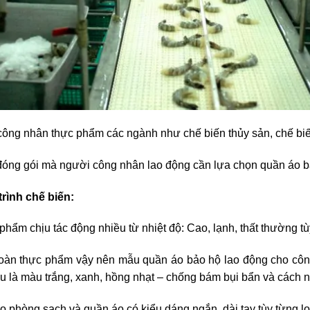
ông nhân thực phẩm các ngành như chế biến thủy sản, chế biế
 đóng gói mà người công nhân lao động cần lựa chọn quần áo b
rình chế biến:
phẩm chịu tác động nhiều từ nhiệt độ: Cao, lạnh, thất thường tù
toàn thực phẩm vậy nên mẫu quần áo bảo hộ lao động cho công
 là màu trắng, xanh, hồng nhạt – chống bám bụi bẩn và cách nh
o phòng sạch và quần áo có kiểu dáng ngắn, dài tay tùy từng l