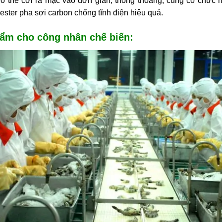
ó thể cởi ra mặc vào đơn giản, thông thoáng, cũng có chức
ester pha sợi carbon chống tĩnh điện hiệu quả.
ẩm cho công nhân chế biến: