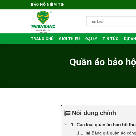
Bỏ
BẢO HỘ NIỀM TIN
qua
nội
Tìm
kiếm:
dung
TRANG CHỦ
GIỚI THIỆU
ĐẠI LÝ
TIN TỨC
DỰ ÁN
Quần áo bảo hộ
Nội dung chính
Các loại quần áo bảo hộ th
📊 Bảng giá quần áo côn