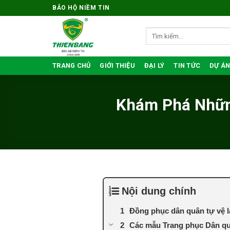
Bỏ
BẢO HỘ NIỀM TIN
qua
nội
Tìm
kiếm:
dung
TRANG CHỦ
GIỚI THIỆU
ĐẠI LÝ
TIN TỨC
DỰ ÁN
Khám Phá Nhữn
Nội dung chính
Đồng phục dân quân tự vệ l
Các mẫu Trang phục Dân qu