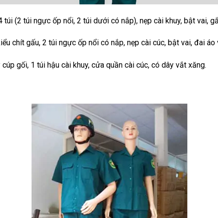
4 túi (2 túi ngực ốp nổi, 2 túi dưới có nắp), nẹp cài khuy, bật vai, 
kiểu chít gấu, 2 túi ngực ốp nổi có nắp, nẹp cài cúc, bật vai, đai á
y cúp gối, 1 túi hậu cài khuy, cửa quần cài cúc, có dây vắt xăng.