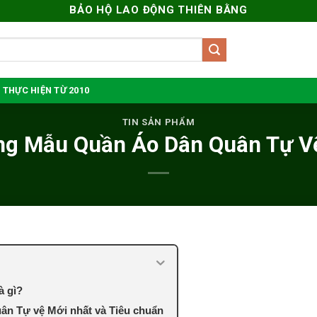
BẢO HỘ LAO ĐỘNG THIÊN BẰNG
 THỰC HIỆN TỪ 2010
TIN SẢN PHẨM
g Mẫu Quần Áo Dân Quân Tự V
à gì?
ân Tự vệ Mới nhất và Tiêu chuẩn