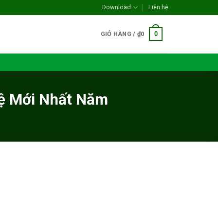
Download
Liên hệ
0
GIỎ HÀNG /
₫
0
ệ Mới Nhất Năm