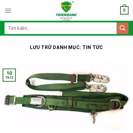
Bỏ
0
qua
nội
dung
Tìm
kiếm:
LƯU TRỮ DANH MỤC:
TIN TỨC
10
Th12