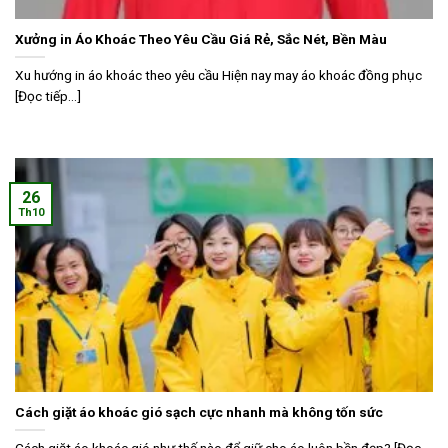
Xưởng in Áo Khoác Theo Yêu Cầu Giá Rẻ, Sắc Nét, Bền Màu
Xu hướng in áo khoác theo yêu cầu Hiện nay may áo khoác đồng phục
[Đọc tiếp...]
26
Th10
Cách giặt áo khoác gió sạch cực nhanh mà không tốn sức
Cách giặt áo khoác gió như thế nào để giữ cho áo luôn bền đẹp? [Đọc