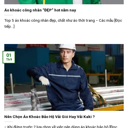
Áo khoác công nhân “ĐẸP” hot năm nay
Top 5 áo khoác công nhân đẹp, chất như áo thời trang − Các mẫu [Đọc
tiếp...]
01
Th9
Nên Chọn Áo Khoác Bảo Hộ Vải Gió Hay Vải Kaki ?
− Khi đứng trước 2 lựa chọn về việc nên dùng áo khoác bảo hộ [Đọc