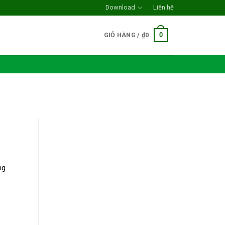
Download
Liên hệ
0
GIỎ HÀNG /
₫
0
ng