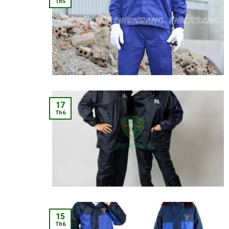
Th5
17
Th6
15
Th6