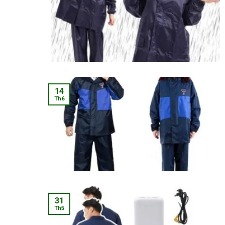
14
Th6
31
Th5