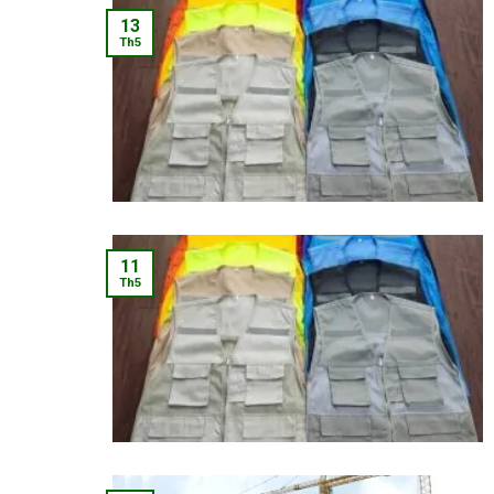
13
Th5
11
Th5