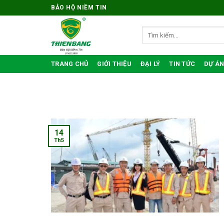
Bỏ
BẢO HỘ NIỀM TIN
qua
nội
Tìm
kiếm:
dung
TRANG CHỦ
GIỚI THIỆU
ĐẠI LÝ
TIN TỨC
DỰ ÁN
14
Th5