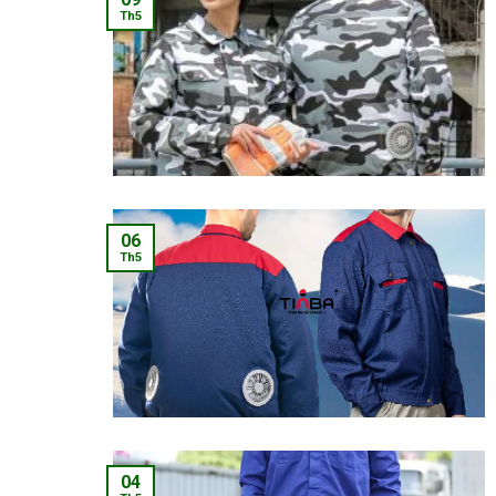
Th5
06
Th5
04