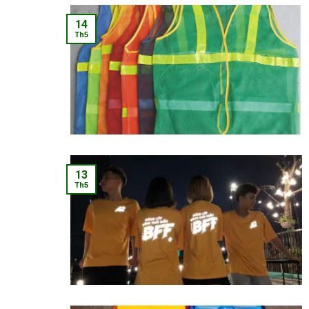
14
Th5
13
Th5