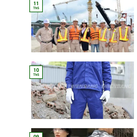
11
Th5
10
Th5
09