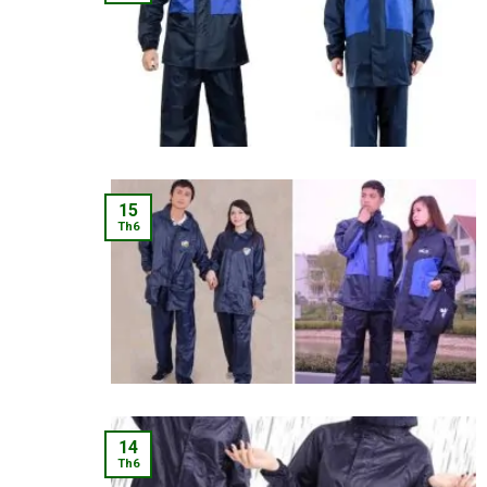
15
Th6
14
Th6