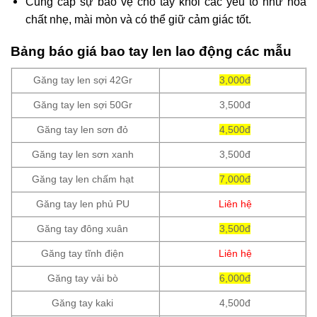
Cung cấp sự bảo vệ cho tay khỏi các yếu tố như hóa
chất nhẹ, mài mòn và có thể giữ cảm giác tốt.
Bảng báo giá bao tay len lao động các mẫu
Găng tay len sợi 42Gr
3,000đ
Găng tay len sợi 50Gr
3,500đ
Găng tay len sơn đỏ
4,500đ
Găng tay len sơn xanh
3,500đ
Găng tay len chấm hạt
7,000đ
Găng tay len phủ PU
Liên hệ
Găng tay đông xuân
3,500đ
Găng tay tĩnh điện
Liên hệ
Găng tay vải bò
6,000đ
Găng tay kaki
4,500đ