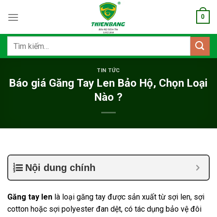
Bỏ
0
qua
nội
dung
Tìm
kiếm:
TIN TỨC
Báo giá Găng Tay Len Bảo Hộ, Chọn Loại
Nào ?
Nội dung chính
Găng tay len
là loại găng tay được sản xuất từ sợi len, sợi
cotton hoặc sợi polyester đan dệt, có tác dụng bảo vệ đôi