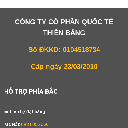
CÔNG TY CỔ PHẦN QUỐC TẾ
THIÊN BẰNG
Số ĐKKD: 0104518734
Cấp ngày 23/03/2010
HỖ TRỢ PHÍA BẮC
➡️ Liên hệ đặt hàng
Ms Hải:
0981.056.066