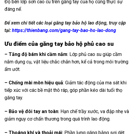
Độ bền lớp sơn cao cu trên găng tay của họ cũng thực sự
đáng nể.
Để xem chi tiết các loại găng tay bảo hộ lao động, truy cập
tại
:
https://thienbang.com/gang-tay-bao-ho-lao-dong
Ưu điểm của găng tay bảo hộ phủ cao su
– Tăng độ bám khi cầm nắm
: Lớp phủ cao su giúp cầm
nắm dụng cụ, vật liệu chắc chắn hơn, kể cả trong môi trường
ẩm ướt.
– Chống mài mòn hiệu quả
: Giảm tác động của ma sát khi
tiếp xúc với các bề mặt thô ráp, góp phần kéo dài tuổi thọ
găng tay.
– Bảo vệ đôi tay an toàn
: Hạn chế trầy xước, va đập nhẹ và
giảm nguy cơ chấn thương trong quá trình lao động.
– Thoáng khí và thoải mái
: Phần lưng găng bằng sợi dệt