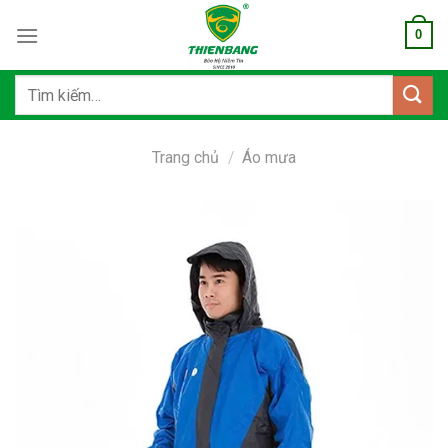
Bỏ
0
qua
nội
dung
Tìm
kiếm:
Trang chủ
/
Áo mưa