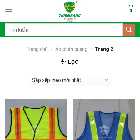
Bỏ
0
qua
nội
dung
Tìm
kiếm:
Trang chủ
/
Áo phản quang
/
Trang 2
LỌC