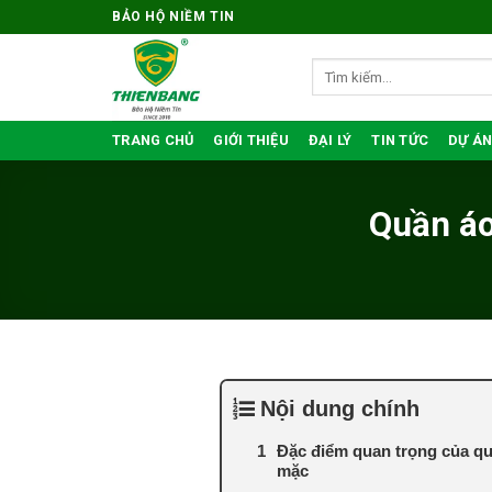
Bỏ
BẢO HỘ NIỀM TIN
qua
nội
Tìm
kiếm:
dung
TRANG CHỦ
GIỚI THIỆU
ĐẠI LÝ
TIN TỨC
DỰ ÁN
Quần áo
Nội dung chính
Đặc điểm quan trọng của q
mặc