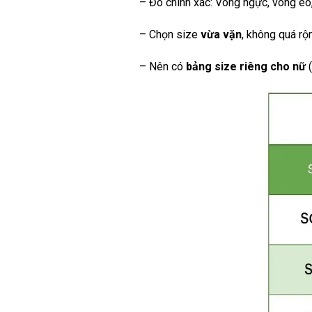
– Đo chính xác: Vòng ngực, vòng eo, 
– Chọn size
vừa vặn
, không quá rộ
– Nên có
bảng size riêng cho nữ
(