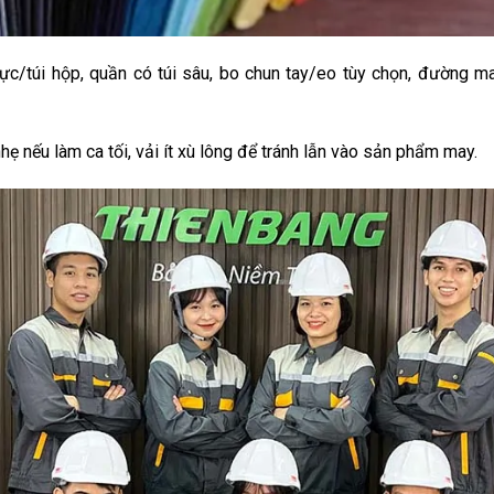
gực/túi hộp, quần có túi sâu, bo chun tay/eo tùy chọn, đường 
hẹ nếu làm ca tối, vải ít xù lông để tránh lẫn vào sản phẩm may.