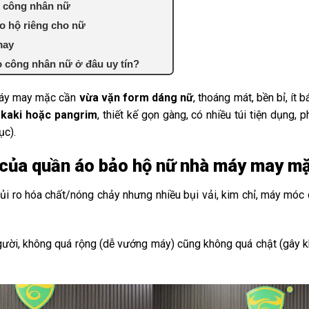
o công nhân nữ
o hộ riêng cho nữ
may
 công nhân nữ ở đâu uy tín?
máy may mặc cần
vừa vặn form dáng nữ
, thoáng mát, bền bỉ, ít
 kaki hoặc pangrim
, thiết kế gọn gàng, có nhiều túi tiện dụng,
ục).
 của quần áo bảo hộ nữ nhà máy may m
ủi ro hóa chất/nóng chảy nhưng nhiều bụi vải, kim chỉ, máy móc q
ười, không quá rộng (dễ vướng máy) cũng không quá chật (gây kh