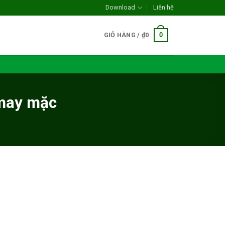
Download
Liên hệ
0
GIỎ HÀNG /
₫
0
 may mặc