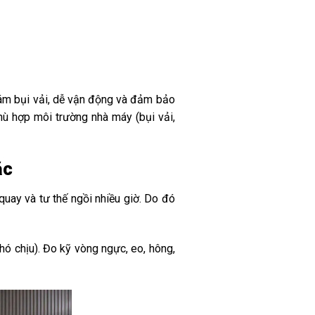
 bám bụi vải, dễ vận động và đảm bảo
 phù hợp môi trường nhà máy (bụi vải,
ặc
uay và tư thế ngồi nhiều giờ. Do đó
ó chịu). Đo kỹ vòng ngực, eo, hông,