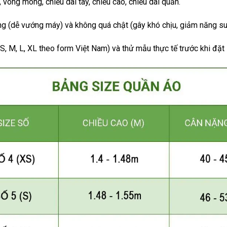
vòng mông, chiều dài tay, chiều cao, chiều dài quần.
ng (dễ vướng máy) và không quá chật (gây khó chịu, giảm năng su
S, M, L, XL theo form Việt Nam) và thử mẫu thực tế trước khi đặt 