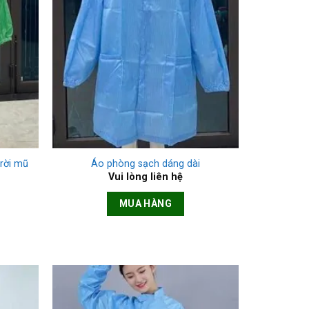
+
rời mũ
Áo phòng sạch dáng dài
Vui lòng liên hệ
MUA HÀNG