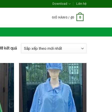
Download
Liên hệ
0
GIỎ HÀNG /
₫
0
Đã
88 kết quả
sắp
xếp
theo
mới
nhất