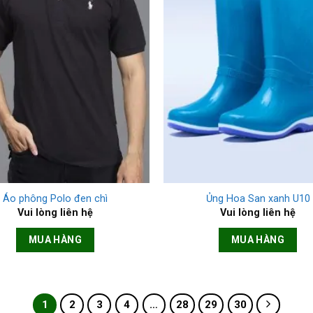
+
Áo phông Polo đen chì
Ủng Hoa San xanh U10
Vui lòng liên hệ
Vui lòng liên hệ
MUA HÀNG
MUA HÀNG
1
2
3
4
…
28
29
30