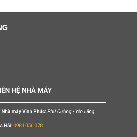
NG
IÊN HỆ NHÀ MÁY
️ Nhà máy Vĩnh Phúc:
Phú Cường - Yên Lãng.
s Hải
:
0981.056.078