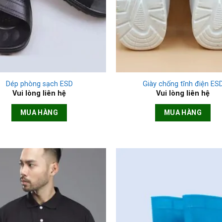
+
Dép phòng sạch ESD
Giày chống tĩnh điện ES
Vui lòng liên hệ
Vui lòng liên hệ
MUA HÀNG
MUA HÀNG