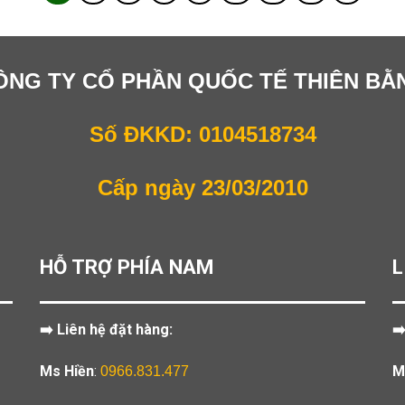
ÔNG TY CỔ PHẦN QUỐC TẾ THIÊN BẰ
Số ĐKKD: 0104518734
Cấp ngày 23/03/2010
HỖ TRỢ PHÍA NAM
L
➡️ Liên hệ đặt hàng:
➡
Ms Hiền
:
M
0966.831.477