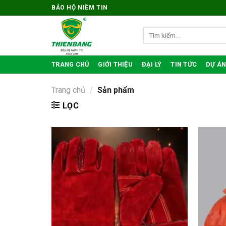
Bỏ
BẢO HỘ NIỀM TIN
qua
nội
Tìm
kiếm:
dung
TRANG CHỦ
GIỚI THIỆU
ĐẠI LÝ
TIN TỨC
DỰ ÁN
Trang chủ
/
Sản phẩm
LỌC