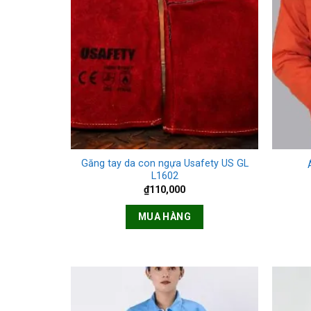
+
+
Găng tay da con ngựa Usafety US GL
L1602
₫
110,000
MUA HÀNG