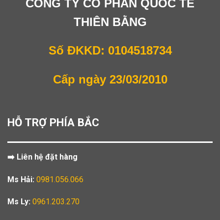
CÔNG TY CỔ PHẦN QUỐC TẾ
THIÊN BẰNG
Số ĐKKD: 0104518734
Cấp ngày 23/03/2010
HỖ TRỢ PHÍA BẮC
➡️ Liên hệ đặt hàng
Ms Hải:
0981.056.066
Ms Ly:
0961.203.270