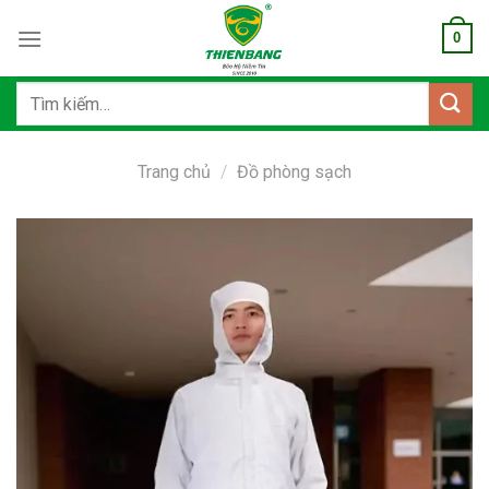
Bỏ
0
qua
nội
dung
Tìm
kiếm:
Trang chủ
/
Đồ phòng sạch