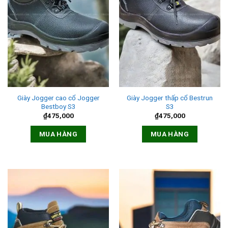
Giày Jogger cao cổ Jogger
Giày Jogger thấp cổ Bestrun
Bestboy S3
S3
₫
475,000
₫
475,000
MUA HÀNG
MUA HÀNG