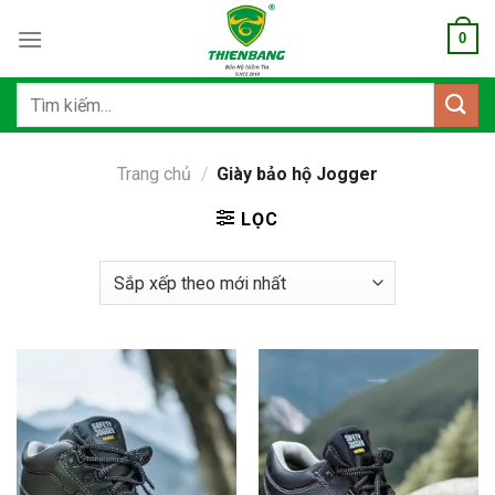
Bỏ
0
qua
nội
dung
Tìm
kiếm:
Trang chủ
/
Giày bảo hộ Jogger
LỌC