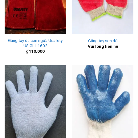
Găng tay da con ngựa Usafety
Găng tay sơn đỏ
US GL L1602
Vui lòng liên hệ
₫
110,000