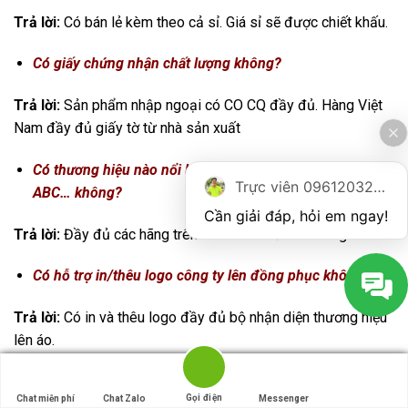
Trả lời:
Có bán lẻ kèm theo cả sỉ. Giá sỉ sẽ được chiết khấu.
Có giấy chứng nhận chất lượng không?
Trả lời:
Sản phẩm nhập ngoại có CO CQ đầy đủ. Hàng Việt
Nam đầy đủ giấy tờ từ nhà sản xuất
Có thương hiệu nào nổi bật như 3M, Jogger, Kingsman,
Trực viên 0961203270
ABC… không?
Cần giải đáp, hỏi em ngay!
Trả lời:
Đầy đủ các hãng trên và thêm nhiều các hãng khác
Có hỗ trợ in/thêu logo công ty lên đồng phục không?
Trả lời:
Có in và thêu logo đầy đủ bộ nhận diện thương hiệu
lên áo.
Có nhận may đồng phục theo mẫu riêng tại cửa hàng
Gọi điện
Gọi điện
Chat miễn phí
Chat miễn phí
Chat Zalo
Chat Zalo
Messenger
Messenger
không?