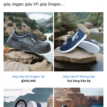
giày Jogger, giày XP, giày Dragon…
Giày bảo hộ Dragon 2B
Giày Vải XP Không Dây
₫
300,000
Vui lòng liên hệ