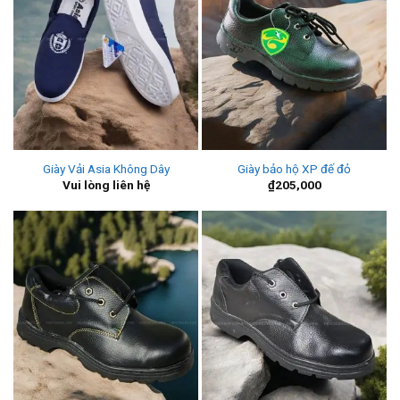
Giày Vải Asia Không Dây
Giày bảo hộ XP đế đỏ
Vui lòng liên hệ
₫
205,000